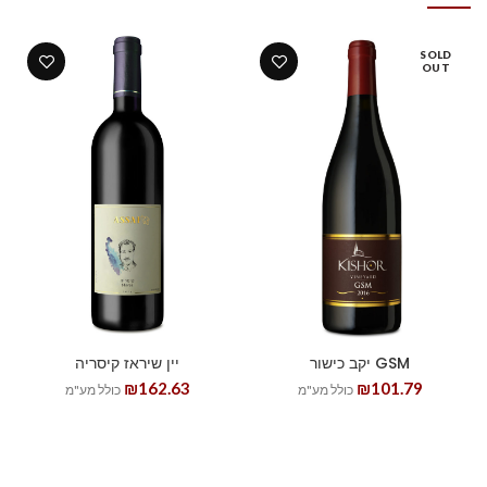
SOLD
OUT
GSM יקב כישור
יין שיראז קיסריה
₪
162.63
₪
101.79
כולל מע"מ
כולל מע"מ