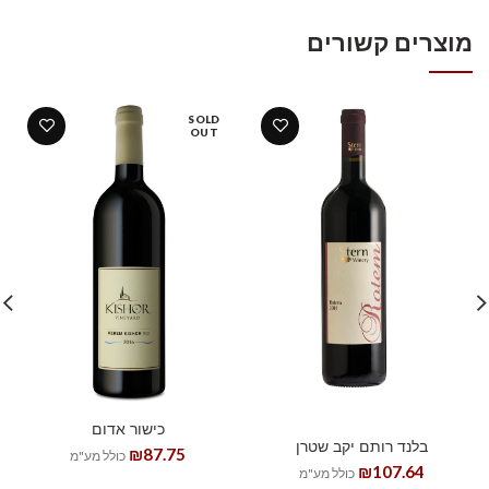
מוצרים קשורים
SOLD
OUT
כישור אדום
בלנד רותם יקב שטרן
₪
87.75
כולל מע"מ
₪
107.64
כולל מע"מ