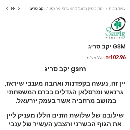
עמוד הבית
יינות בוטיק מהגליל המערבי ומהצפון
יקב סריג
GSM יקב סריג
₪
102.96
כולל מע"מ
gsm יקב סריג
יין זה, נעשה בקפדנות ואהבה מענבי שיראז,
גרנאש ומרסלאן הגדלים בכרם המשפחתי
במושב מרחביה אשר בעמק יזרעאל.
שילובם של שלושת הזנים הללו מעניק ליין
את הגוף הבשרני והצבע העשיר של ענבי