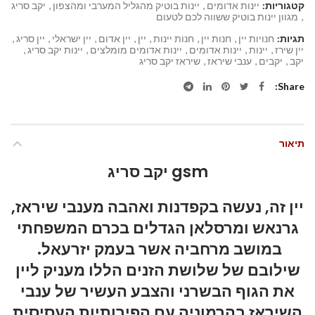
קטגוריות:
יינות אדומים
,
יינות בוטיק מהגליל המערבי ומהצפון
,
יקב סריג
,
מגוון יינות בוטיק ששווה לכם לטעום
תגיות:
חנויות יין
,
חנות יין
,
חנות יינות
,
יין
,
יין אדום
,
יין ישראלי
,
יין סריג
,
יין שירז
,
יינות
,
יינות אדומים
,
יינות אדומים מומלצים
,
יינות יקב סריג
,
יקב
,
יקבים
,
ענבי שיראז
,
שיראז יקב סריג
Share
תיאור
gsm יקב סריג
יין זה, נעשה בקפדנות ואהבה מענבי שיראז,
גרנאש ומרסלאן הגדלים בכרם המשפחתי
במושב מרחביה אשר בעמק יזרעאל.
שילובם של שלושת הזנים הללו מעניק ליין
את הגוף הבשרני והצבע העשיר של ענבי
השיראז בהרמוניה עם הפירותיות העסיסית