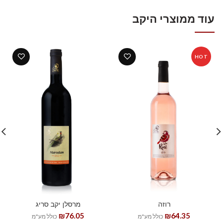
עוד ממוצרי היקב
HOT
רוזה
מרסלן יקב סריג
₪
76.05
₪
64.35
כולל מע"מ
כולל מע"מ