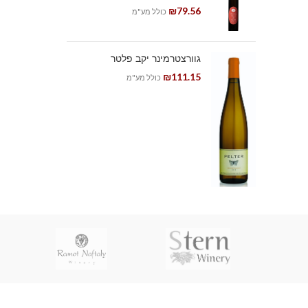
₪
79.56
כולל מע"מ
גוורצטרמינר יקב פלטר
₪
111.15
כולל מע"מ