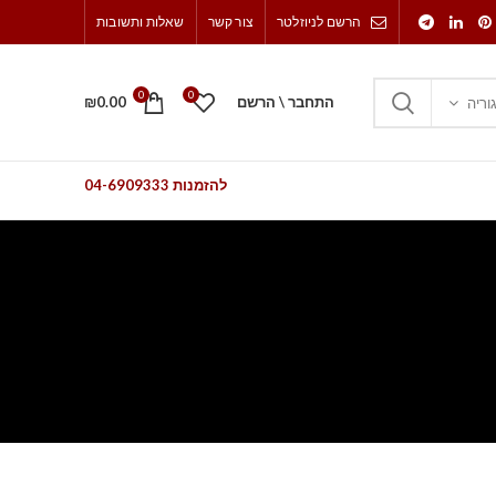
הרשם לניוזלטר
צור קשר
שאלות ותשובות
0
0
התחבר \ הרשם
0.00
₪
וריה
להזמנות 04-6909333