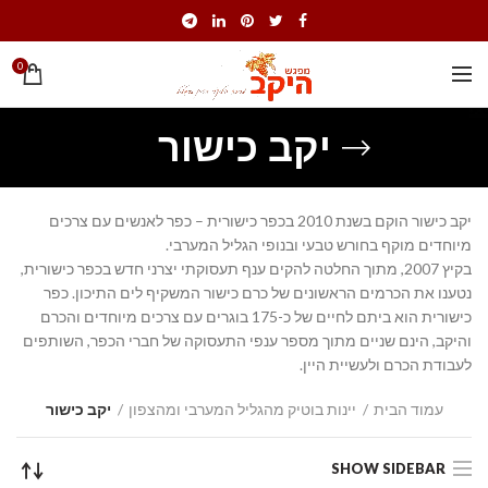
0
יקב כישור
יקב כישור הוקם בשנת 2010 בכפר כישורית – כפר לאנשים עם צרכים
מיוחדים מוקף בחורש טבעי ובנופי הגליל המערבי.
בקיץ 2007, מתוך החלטה להקים ענף תעסוקתי יצרני חדש בכפר כישורית,
נטענו את הכרמים הראשונים של כרם כישור המשקיף לים התיכון. כפר
כישורית הוא ביתם לחיים של כ-175 בוגרים עם צרכים מיוחדים והכרם
והיקב, הינם שניים מתוך מספר ענפי התעסוקה של חברי הכפר, השותפים
לעבודת הכרם ולעשיית היין.
עמוד הבית
יינות בוטיק מהגליל המערבי ומהצפון
יקב כישור
SHOW SIDEBAR