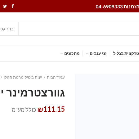
נות 04-6909333
בחר קטג
רקצית בגליל
זני ענבים
מתכונים
עמוד הבית
יינות בוטיק מרמת הגולן
גוורצטרמינר י
₪
111.15
כולל מע"מ