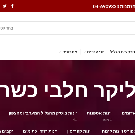
נות 04-6909333
בחר קטג
רקצית בגליל
זני ענבים
מתכונים
יקר חלבי כשר
אדומים
יינות אספנות
יינות בוטיק מהגליל המערבי ומהצפון
1
מוצר
41
 פורט ויינות קינוח
יינות קפריסין
יינות רוזה וכתומים
יקבים מ