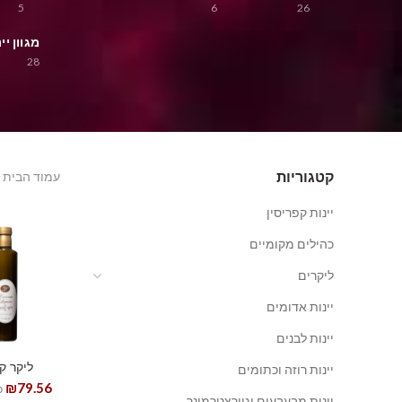
5
6
26
מגוון י
28
קטגוריות
עמוד הבית
יינות קפריסין
כהילים מקומיים
ליקרים
יינות אדומים
יינות לבנים
ליקר ק
יינות רוזה וכתומים
₪
79.56
כ
יינות מבעבעים וגוורצטרמינר