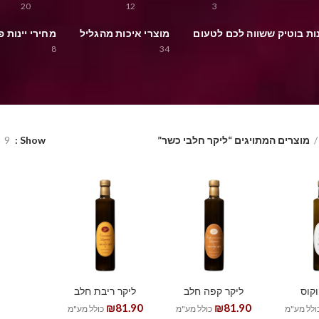
20
12
3
ינות בוטיק ששווה לכם לטעום
מוצרי איכות מהגליל
מחירי יינות פ
8
34
מוצרים המתויגים “ליקר חלבי כשר”
Show
9
וקוס
ליקר קפה חלב
ליקר ריבת חלב
₪
81.90
₪
81.90
ולל מע"מ
כולל מע"מ
כולל מע"מ