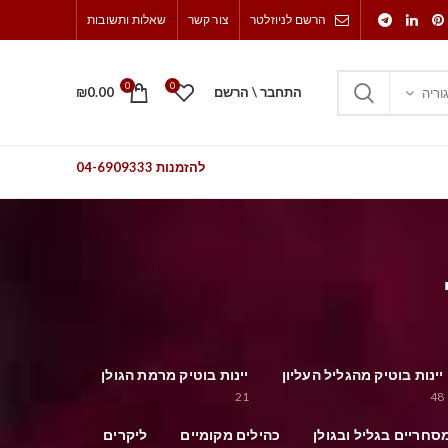
הרשם לניוזלטר
צור קשר
שאלות ותשובות
0
0
התחבר \ הרשם
0.00
₪
וריה
להזמנות 04-6909333
יינות בוטיק מהגליל העליון
יינות בוטיק מרמת הגולן
21
48
סחריים בגליל ובגולן
כהילים מקומיים
ליקרים