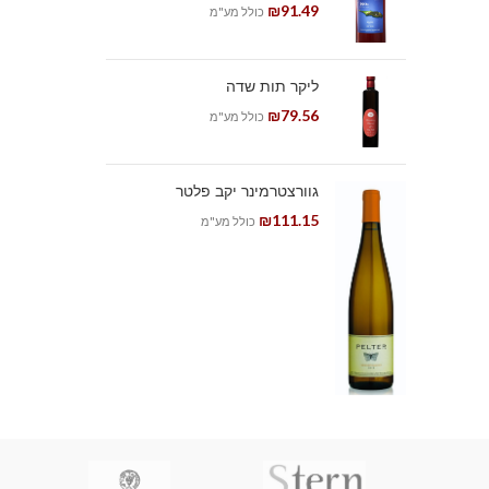
₪
91.49
כולל מע"מ
ליקר תות שדה
₪
79.56
כולל מע"מ
גוורצטרמינר יקב פלטר
₪
111.15
כולל מע"מ