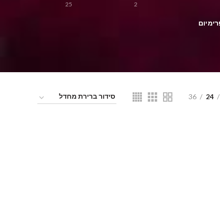
25
2
רימיום
36
24