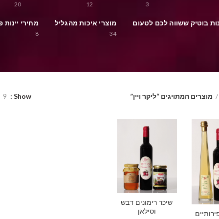
20
12
3
ינות בוטיק ששווה לכם לטעום
מוצרי איכות מהגליל
מחירי יינות פ
8
34
מוצרים המתויגים “ליקר ויין”
Show
9
שיכר רימונים דבש
וסילאן