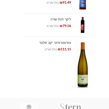
₪
91.49
כולל מע"מ
ליקר תות שדה
₪
79.56
כולל מע"מ
גוורצטרמינר יקב פלטר
₪
111.15
כולל מע"מ