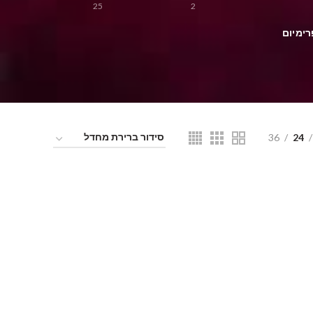
25
2
רימיום
36
24