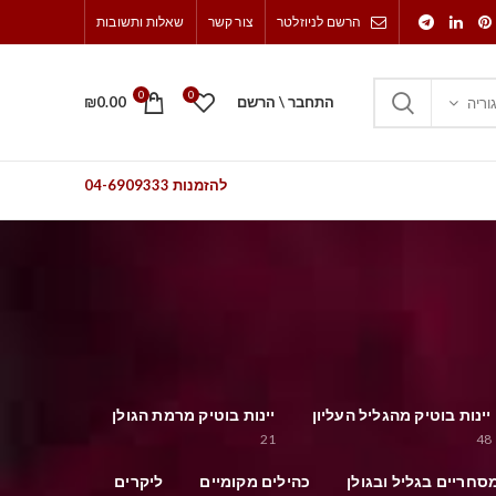
הרשם לניוזלטר
צור קשר
שאלות ותשובות
0
0
התחבר \ הרשם
0.00
₪
וריה
להזמנות 04-6909333
יינות בוטיק מהגליל העליון
יינות בוטיק מרמת הגולן
21
48
סחריים בגליל ובגולן
כהילים מקומיים
ליקרים