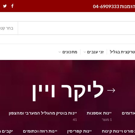
נות 04-6909333
בחר קטג
רקצית בגליל
זני ענבים
מתכונים
ליקר ויין
אדומים
יינות אספנות
יינות בוטיק מהגליל המערבי ומהצפון
1
מוצר
41
 פורט ויינות קינוח
יינות קפריסין
יינות רוזה וכתומים
יקבים מ